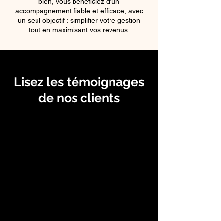
bien, vous bénéficiez d’un
accompagnement fiable et efficace, avec
un seul objectif : simplifier votre gestion
tout en maximisant vos revenus.
Lisez les témoignages
de nos clients
Maximisation des revenus
« J'ai été impressionné
par l'efficacité de l'équipe
d'Amiens BNB. Leur